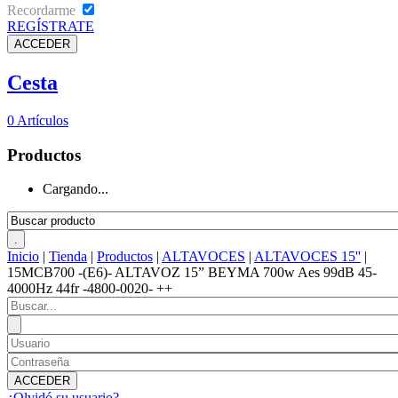
Recordarme
REGÍSTRATE
Cesta
0
Artículos
Productos
Cargando...
Inicio
|
Tienda
|
Productos
|
ALTAVOCES
|
ALTAVOCES 15''
|
15MCB700 -(E6)- ALTAVOZ 15” BEYMA 700w Aes 99dB 45-
4000Hz 44fr -4800-0020- ++
¿Olvidó su usuario?