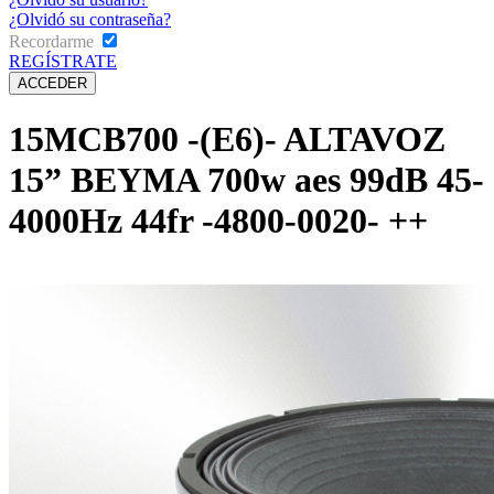
¿Olvidó su contraseña?
Recordarme
REGÍSTRATE
15MCB700 -(E6)- ALTAVOZ
15” BEYMA 700w aes 99dB 45-
4000Hz 44fr -4800-0020- ++