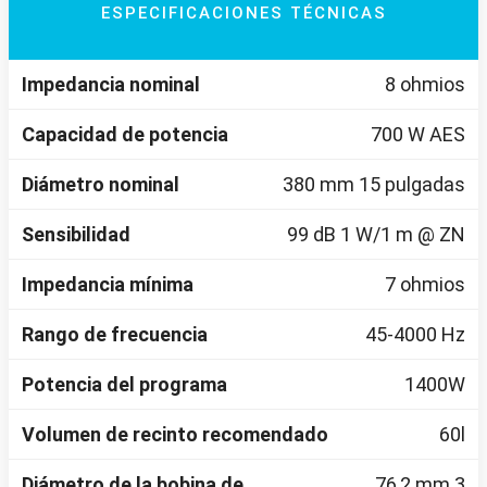
ESPECIFICACIONES TÉCNICAS
Impedancia nominal
8 ohmios
Capacidad de potencia
700 W AES
Diámetro nominal
380 mm 15 pulgadas
Sensibilidad
99 dB 1 W/1 m @ ZN
Impedancia mínima
7 ohmios
Rango de frecuencia
45-4000 Hz
Potencia del programa
1400W
Volumen de recinto recomendado
60l
Diámetro de la bobina de
76,2 mm 3