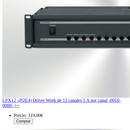
LPX12 -(P2E4) Driver Work de 12 canales 5 A por canal -0010-
0000- ++
Precio:
319,00€