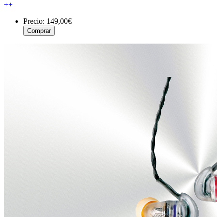
++
Precio:
149,00€