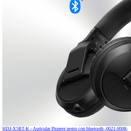
HDJ-X5BT-K - Auricular Pioneer negro con bluetooth -0021-0008-