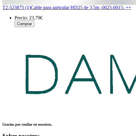
T2-523875 (1)Cable para auricular HD25 de 3,5m -0025-0015- ++
Precio:
23,79€
Gracias por confiar en nosotros.
Sobre nosotros