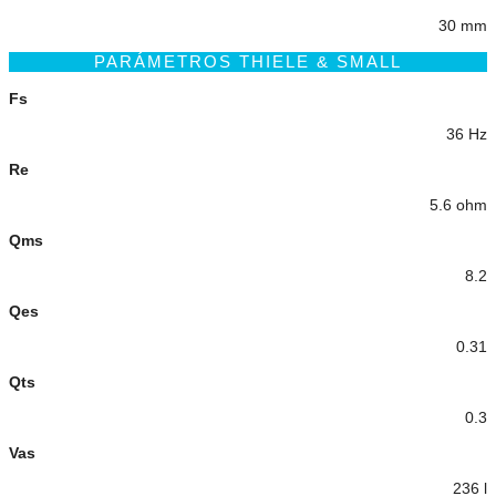
30 mm
PARÁMETROS THIELE & SMALL
Fs
36 Hz
Re
5.6 ohm
Qms
8.2
Qes
0.31
Qts
0.3
Vas
236 l