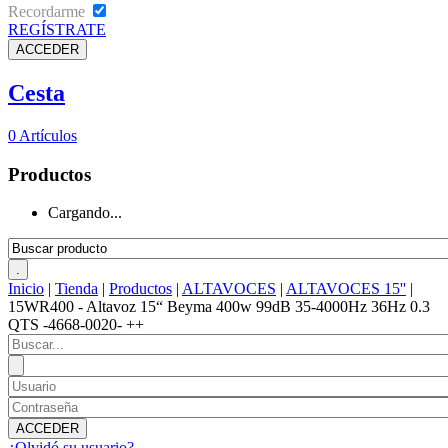
Recordarme
REGÍSTRATE
Cesta
0
Artículos
Productos
Cargando...
Inicio
|
Tienda
|
Productos
|
ALTAVOCES
|
ALTAVOCES 15''
|
15WR400 - Altavoz 15“ Beyma 400w 99dB 35-4000Hz 36Hz 0.3
QTS -4668-0020- ++
¿Olvidó su usuario?