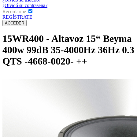
¿Olvidó su contraseña?
Recordarme
REGÍSTRATE
15WR400 - Altavoz 15“ Beyma
400w 99dB 35-4000Hz 36Hz 0.3
QTS -4668-0020- ++