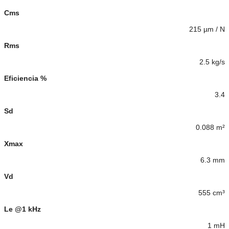
Cms
215 µm / N
Rms
2.5 kg/s
Eficiencia %
3.4
Sd
0.088 m²
Xmax
6.3 mm
Vd
555 cm³
Le @1 kHz
1 mH