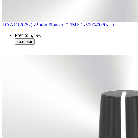
DAA1180 (62) -Botón Pioneer ´´TIME´´ -5000-0020- ++
Precio:
6,49€