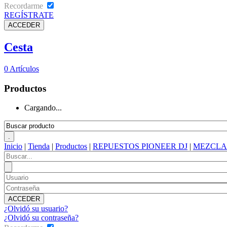
Recordarme
REGÍSTRATE
Cesta
0
Artículos
Productos
Cargando...
Inicio
|
Tienda
|
Productos
|
REPUESTOS PIONEER DJ
|
MEZCLA
¿Olvidó su usuario?
¿Olvidó su contraseña?