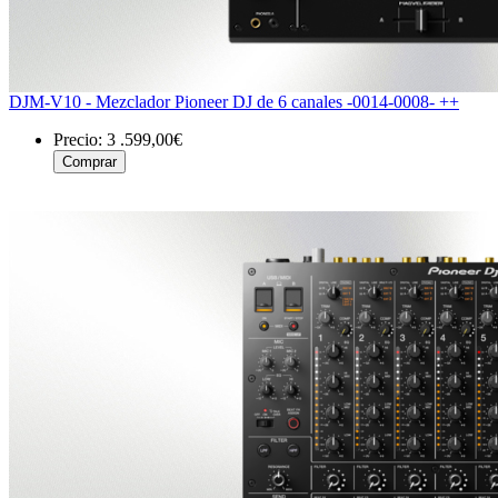
DJM-V10 - Mezclador Pioneer DJ de 6 canales -0014-0008- ++
Precio:
3 .599,00€