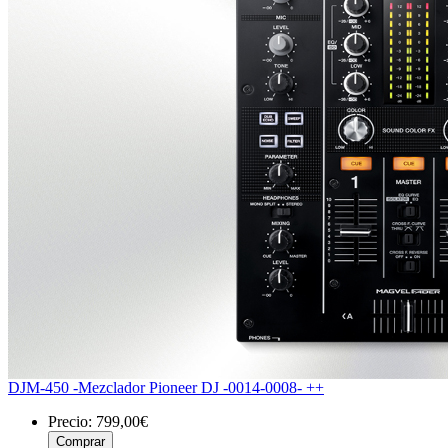
DJM-450 -Mezclador Pioneer DJ -0014-0008- ++
Precio:
799,00€