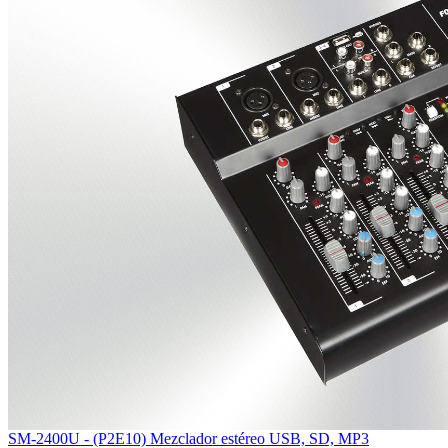
SM-2400U - (P2E10) Mezclador estéreo USB, SD, MP3