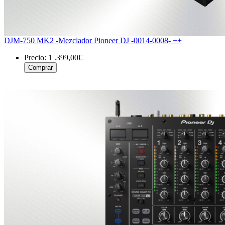
DJM-750 MK2 -Mezclador Pioneer DJ -0014-0008- ++
Precio:
1 .399,00€