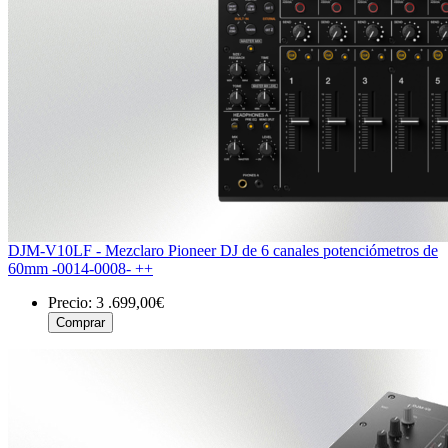
DJM-V10LF - Mezclaro Pioneer DJ de 6 canales potenciómetros de
60mm -0014-0008- ++
Precio:
3 .699,00€