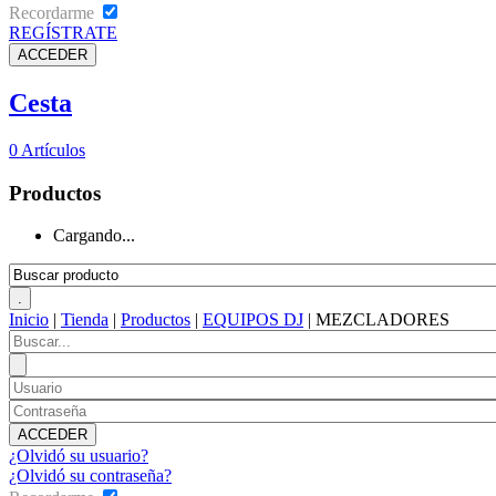
Recordarme
REGÍSTRATE
Cesta
0
Artículos
Productos
Cargando...
Inicio
|
Tienda
|
Productos
|
EQUIPOS DJ
|
MEZCLADORES
¿Olvidó su usuario?
¿Olvidó su contraseña?